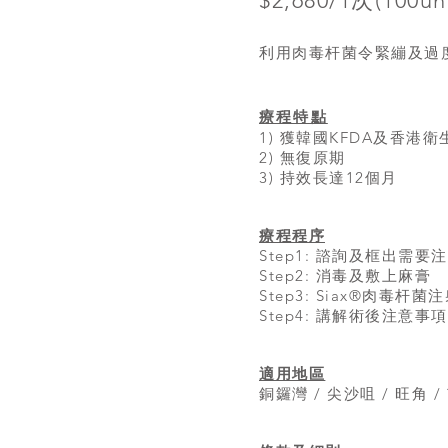
$2,680/1次(100uni
利用肉毒杆菌令緊繃及過
療程特點
1) 獲韓國KFDA及香港
2) 無復原期
3) 持效長達12個月
療程程序
Step1: 諮詢及框出需要
Step2: 消毒及敷上麻膏
Step3: Siax®肉毒杆菌
Step4: 講解術後注意事項
適用地區
銅鑼灣 / 尖沙咀 / 旺角 /