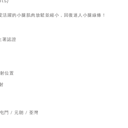
ts)
度活躍的小腿肌肉放鬆並縮小，回復迷人小腿線條！
衛生署認證
注射位置
注射
 屯門 / 元朗 / 荃灣