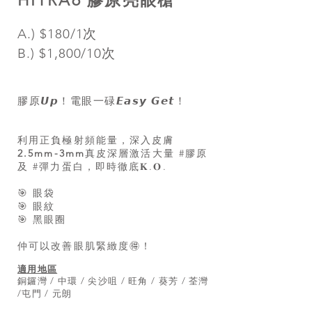
HITRA6 膠原亮眼槍
A.) $180/1次
B.) $1,800/10次
膠原𝙐𝙥！電眼一碌𝙀𝙖𝙨𝙮 𝙂𝙚𝙩！
利用正負極射頻能量，深入皮膚
2.5mm-3mm
真皮深層激活大量 #膠原
及 #彈力蛋白，即時徹底𝐊.𝐎.
🎯 眼袋
🎯 眼紋
🎯 黑眼圈
仲可以改善眼肌緊緻度🉐！
適用地區
銅鑼灣 / 中環 / 尖沙咀 / 旺角 / 葵芳 / 荃灣
/屯門 / 元朗