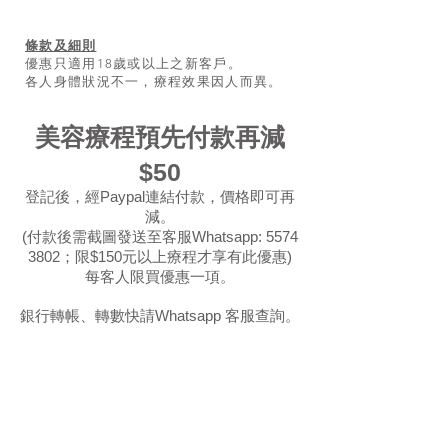
條款及細則
優惠只適用18歲或以上之新客戶。
各人身體狀況不一，療程效果因人而異。
​美容療程預先付款再減
$50
登記後，經Paypal連結付款，價格即可再
減。
(付款後需截圖發送至客服Whatsapp:
5574
3802
；限$150元以上療程才享有此優惠)
每客人限買優惠一項。
​銀行轉帳、轉數快請Whatsapp 客服查詢。