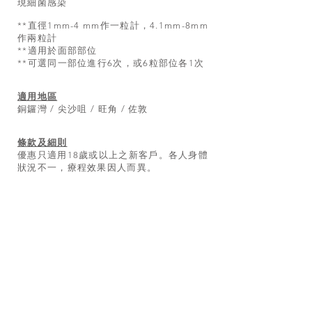
現細菌感染
**直徑1mm-4 mm作一粒計，4.1mm-8mm
作兩粒計
**適用於面部部位
**可選同一部位進行6次，或6粒部位各1次
適用地區
銅鑼灣 / 尖沙咀 / 旺角 / 佐敦
條款及細則
優惠只適用18歲或以上之新客戶。各人身體
狀況不一，療程效果因人而異。