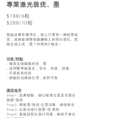
專業激光脫疣、墨
$188/6粒
$288/10粒
無論皮膚有幾淨白，面上只要有一兩粒墨或
疣，就會破壞整張嬌嫩動人的美白面孔。想
脫走煩人疣﹑墨？仲唔快D報名！
功效/特點
- 徹底去除礙眼的疣﹑墨
- 採用醫學級激光，安全﹑有效﹑快捷
- 不易留有疤痕
- 經驗的治療師主理，絕對可靠
護理程序
Step1: 皮膚檢驗，細心檢查位置是否適合
脫癦/脫疣
Step2: 將脫墨/脫疣 位置消毒，確保衛生
Step3: 以激光進行脫墨/疣 療程
Step4: 最後該部位進行消毒，確保不會出