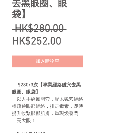
去黑眼圈、眼
袋】
Regular
 HK$280.00 
Sale
Price
HK$252.00
Price
加入購物車
$280/3次【專業經絡磁穴去黑
眼圈、眼袋】
以人手經氣開穴，配以磁穴經絡
棒疏通眼部經絡，排走毒素，即時
提升收緊眼部肌膚，重現煥發閃
亮大眼！