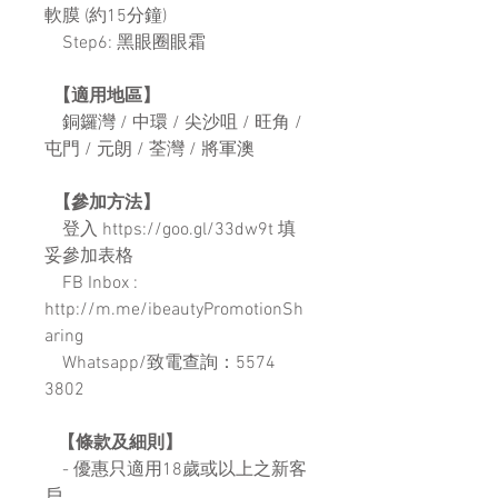
軟膜 (約15分鐘)
Step6: 黑眼圈眼霜
【適用地區】
銅鑼灣 / 中環 / 尖沙咀 / 旺角 /
屯門 / 元朗 / 荃灣 / 將軍澳
【參加方法】
登入 https://goo.gl/33dw9t 填
妥參加表格
FB Inbox :
http://m.me/ibeautyPromotionSh
aring
Whatsapp/致電查詢：5574
3802
【條款及細則】
- 優惠只適用18歲或以上之新客
戶。