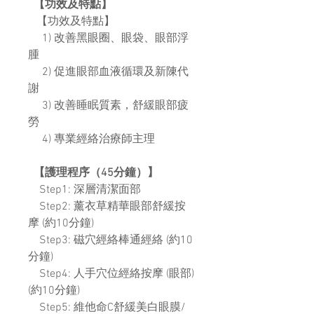
【功效及特點】
【功效及特點】
1) 改善黑眼圈、眼袋、眼部浮
腫
2) 促進眼部血液循環及新陳代
謝
3) 改善睡眠質素，舒緩眼部疲
勞
4) 專業經絡治療師主理
【護理程序（45分鐘）】
Step1: 深層清潔面部
Step2: 薰衣草精華眼部舒緩按
摩 (約10分鐘)
Step3: 磁穴經絡棒通經絡 (約10
分鐘)
Step4: 人手穴位經絡按摩 (眼部)
(約10分鐘)
Step5: 維他命C舒緩美白眼膜/