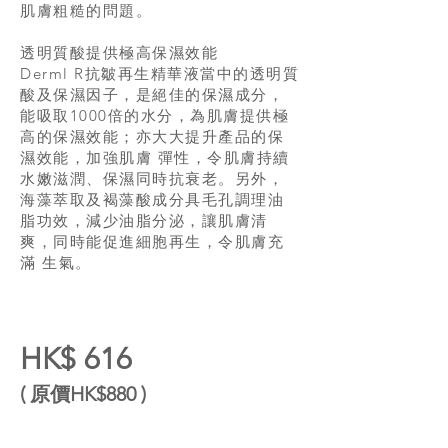
肌膚粗糙的問題。
透明質酸提供極高保濕效能
Derml R抗皺再生精華液當中的透明質
酸及保濕因子，是絕佳的保濕成分，
能吸取1000倍的水分，為肌膚提供極
高的保濕效能；亦大大提升產品的保
濕效能，加強肌膚 彈性，令肌膚持續
水嫩滋潤、保濕同時抗衰老。另外，
海藻萃取及褐藻酸成分具毛孔調理油
脂功效，減少油脂分泌，讓肌膚清
爽，同時能促進細胞再生，令肌膚充
滿 生氣。
HK$ 616
​( 原價HK$880 )