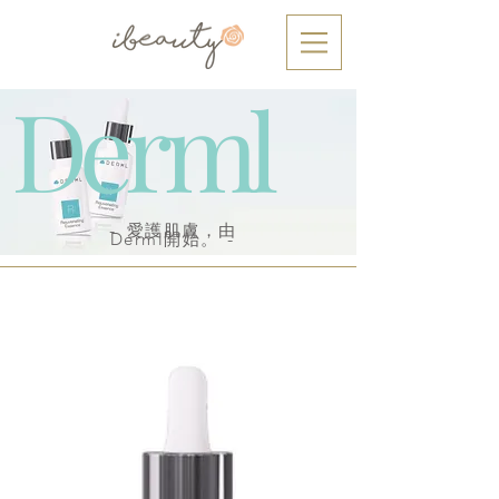
Derml
-
愛護肌膚，由
Derml開始。
-