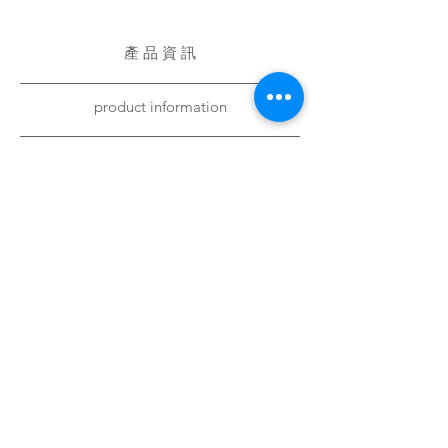
產 品 資 訊
product information
有效成份
・人類表皮生長因子
・透明質酸
・仿膠原蛋白
・海藻萃取
・魔芋根萃取
功效
・抗衰老
・淡化皺紋,緊實肌膚
・改善皮膚敏感現像,修復紅血絲
・修復疤痕