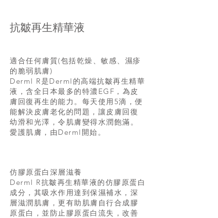
抗皺再生精華液
適合任何膚質(包括乾燥、敏感、濕疹
的脆弱肌膚)
Derml R是Derml的高端抗皺再生精華
液，含全日本最多的特濃EGF，為皮
膚回復再生的能力。每天使用5滴，便
能解決皮膚老化的問題，讓皮膚回復
幼滑和光澤，令肌膚變得水潤飽滿。
愛護肌膚，由Derml開始。
仿膠原蛋白深層滋養
Derml R抗皺再生精華液的仿膠原蛋白
成分，其吸水作用達到保濕補水，深
層滋潤肌膚，更有助肌膚自行合成膠
原蛋白，並防止膠原蛋白流失，改善