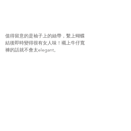
值得留意的是袖子上的絲帶，繫上蝴蝶
結後即時變得很有女人味！襯上牛仔寬
褲的話就不會太elegant。