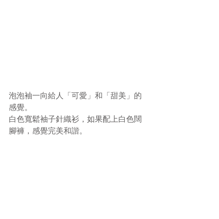
泡泡袖一向給人「可愛」和「甜美」的
感覺。
白色寬鬆袖子針織衫，如果配上白色闊
腳褲，感覺完美和諧。