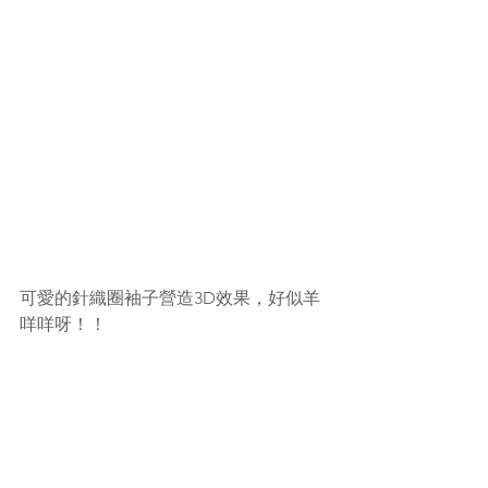
可愛的針織圈袖子營造3D效果，好似羊
咩咩呀！！