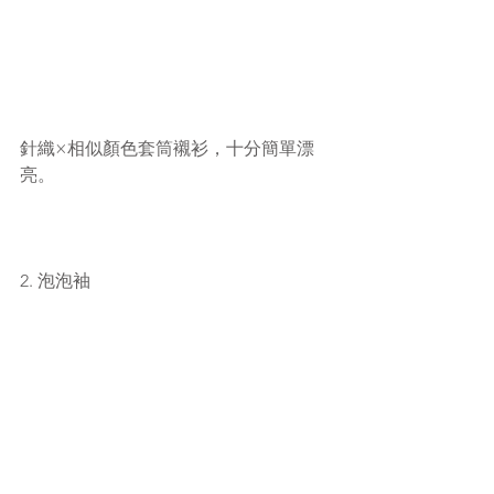
針織×相似顏色套筒襯衫，十分簡單漂
亮。
2. 泡泡袖