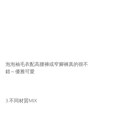
泡泡袖毛衣配高腰褲或窄腳褲真的很不
錯～優雅可愛
3.不同材質MIX