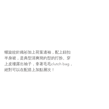
螺旋紋針織衫加上荷葉邊袖，配上鈕扣
半身裙，是典型清爽簡約型的打扮。穿
上皮褸露出袖子，拿著毛毛clutch bag，
絕對可以在配搭上加點層次！