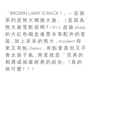
「BROWN LAMY IS BACK！」～ 這 個 
系 列 是 熊 大 獨 擔 大 旗， （ 是 因 為 
熊 大 最 受 歡 迎 嗎？>V<）超 級 sharp 
的 大 紅 色 鐵 盒 連 墨 水 筆 配 件 的 套 
裝，加 上 呆 呆 的 熊 大，modern 得 
來 又 有 點 classic，有 點 童 真 但 又 不 
會 太 孩 子 氣，簡 直 就 是 「 完 美 的 
相 遇 成 就 最 經 典 的 組 合」！真 的 
很 可 愛！！！