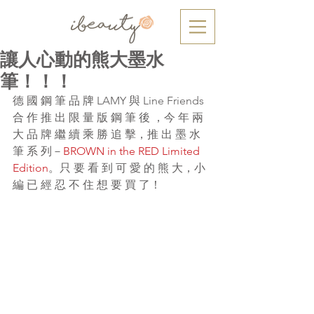
讓人心動的熊大墨水
筆！！！
德 國 鋼 筆 品 牌 LAMY 與 Line Friends 
合 作 推 出 限 量 版 鋼 筆 後 ，今 年 兩 
大 品 牌 繼 續 乘 勝 追 擊，推 出 墨 水 
筆 系 列－
BROWN in the RED Limited 
Edition
。只 要 看 到 可 愛 的 熊 大，小 
編 已 經 忍 不 住 想 要 買 了！