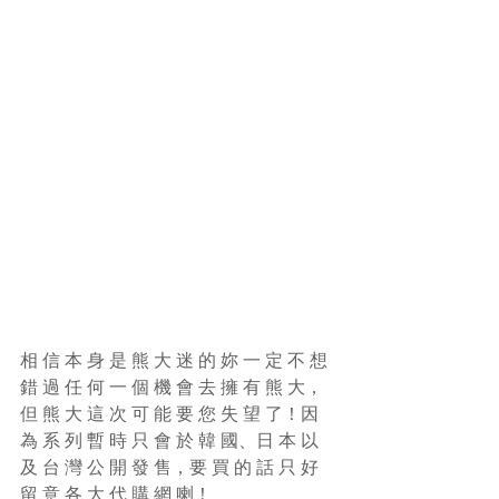
相 信 本 身 是 熊 大 迷 的 妳 一 定 不 想 
錯 過 任 何 一 個 機 會 去 擁 有 熊 大，
但 熊 大 這 次 可 能 要 您 失 望 了！因 
為 系 列 暫 時 只 會 於 韓 國、日 本 以 
及 台 灣 公 開 發 售，要 買 的 話 只 好 
留 意 各 大 代 購 網 喇！