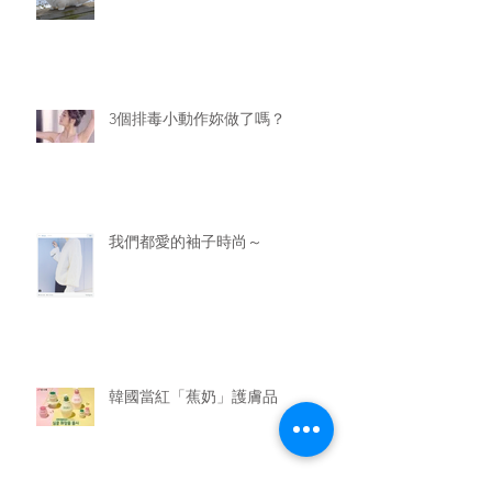
3個排毒小動作妳做了嗎？
我們都愛的袖子時尚～
韓國當紅「蕉奶」護膚品