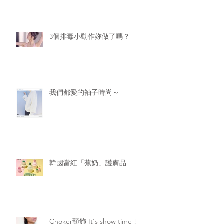
3個排毒小動作妳做了嗎？
我們都愛的袖子時尚～
韓國當紅「蕉奶」護膚品
Choker頸飾 It's show time !