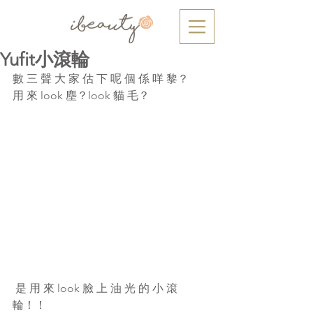
Yufit小滾輪
數 三 聲 大 家 估 下 呢 個 係 咩 黎？
用 來 look 塵？look 貓 毛？
 是 用 來 look 臉 上 油 光 的 小 滾 
輪！！