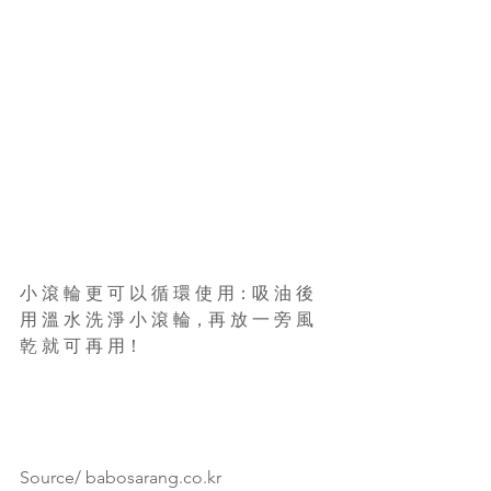
小 滾 輪 更 可 以 循 環 使 用：吸 油 後 
用 溫 水 洗 淨 小 滾 輪，再 放 一 旁 風 
乾 就 可 再 用！
Source/ babosarang.co.kr