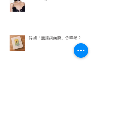
韓國「無濾鏡面膜」係咩黎？
「士多啤梨花」熱潮 ♥
日本CandyDoll少女風唇妝