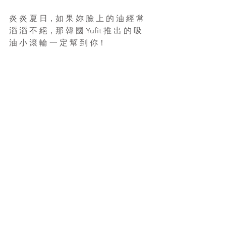
炎 炎 夏 日，如 果 妳 臉 上 的 油 經 常 
滔 滔 不 絕，那 韓 國 Yufit 推 出 的 吸 
油 小 滾 輪 一 定 幫 到 你！