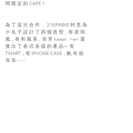
間 限 定 的 CAFE！
為 了 這 次 合 作 ， 2.5SPINNS 特 意 為 
小 丸 子 設 計 了 四 個 造 型，有 原 宿 
風，有 和 風 系，非 常 kawaii  >w< 還 
推 出 了 各 式 各 樣 的 產 品～ 有 
TSHIRT，有 IPHONE CASE，帆 布 袋 
等 等⋯⋯