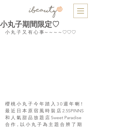
小丸子期間限定♡
小 丸 子 又 有 心 事～～～～♡♡♡
櫻 桃 小 丸 子 今 年 踏 入 3 0 週 年 喇！
最 近 日 本 原 宿 風 時 裝 店 2.5SPINNS 
和 人 氣 甜 品 放 題 店 Sweet Paradise 
合 作，以 小 丸 子 為 主 題 合 辨 了 期 