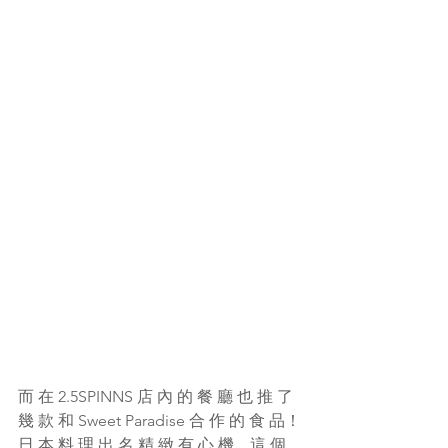
而 在 2.5SPINNS 店 內 的 餐 廳 也 推 了 
幾 款 和 Sweet Paradise 合 作 的 食 品！
日 本 料 理 出 名 精 緻 有 心 機，這 個 