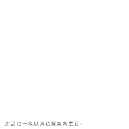
甜 品 也 一 樣 以 角 色 圖 案 為 主 題～