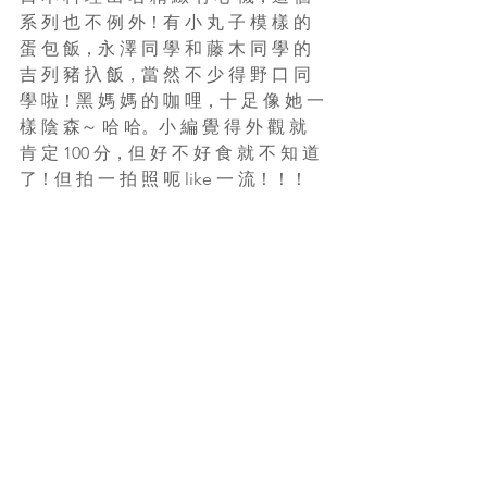
系 列 也 不 例 外！有 小 丸 子 模 樣 的 
蛋 包 飯，永 澤 同 學 和 藤 木 同 學 的 
吉 列 豬 扖 飯，當 然 不 少 得 野 口 同 
學 啦！黑 媽 媽 的 咖 哩，十 足 像 她 一 
樣 陰 森～ 哈 哈。小 編 覺 得 外 觀 就 
肯 定 100 分，但 好 不 好 食 就 不 知 道 
了！但 拍 一 拍 照 呃 like 一 流！！！