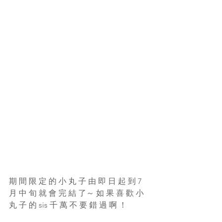
期 間 限 定 的 小 丸 子 由 即 日 起 到 7 
月 中 旬 就 會 完 結 了～ 如 果 喜 歡 小 
丸 子 的 sis 千 萬 不 要 錯 過 啊 ！