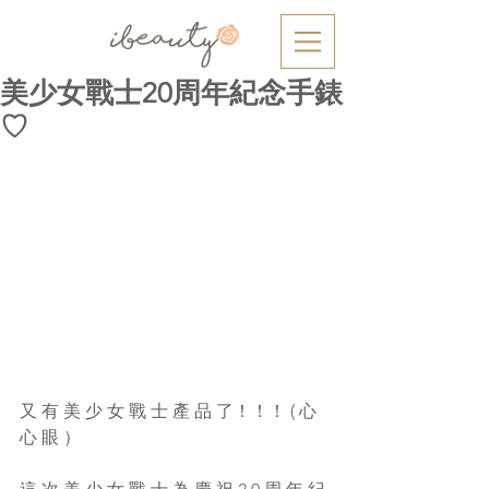
美少女戰士20周年紀念手錶
♡
又 有 美 少 女 戰 士 產 品 了！！！ ( 心 
心 眼 ）