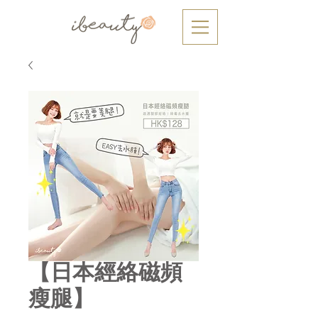
【日本經絡磁頻
瘦腿】