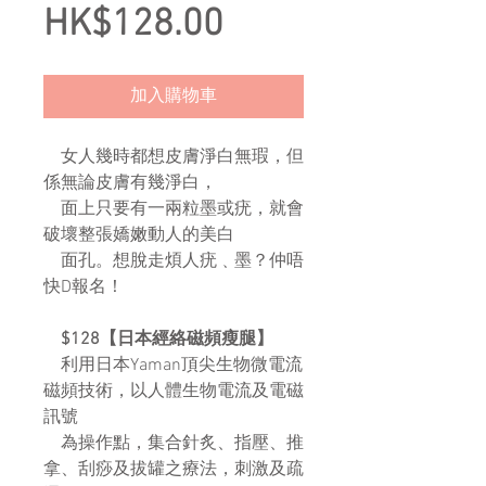
Price
HK$128.00
加入購物車
女人幾時都想皮膚淨白無瑕，但
係無論皮膚有幾淨白，
面上只要有一兩粒墨或疣，就會
破壞整張嬌嫩動人的美白
面孔。想脫走煩人疣﹑墨？仲唔
快D報名！
$128【日本經絡磁頻瘦腿】
利用日本Yaman頂尖生物微電流
磁頻技術，以人體生物電流及電磁
訊號
為操作點，集合針炙、指壓、推
拿、刮痧及拔罐之療法，刺激及疏