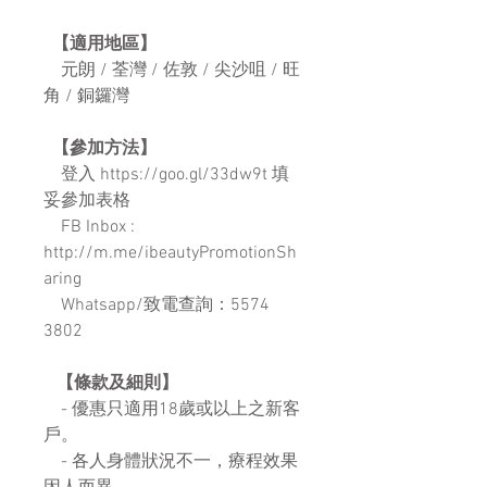
【適用地區】
元朗 / 荃灣 / 佐敦 / 尖沙咀 / 旺
角 / 銅鑼灣
【參加方法】
登入 https://goo.gl/33dw9t 填
妥參加表格
FB Inbox :
http://m.me/ibeautyPromotionSh
aring
Whatsapp/致電查詢：5574
3802
【條款及細則】
- 優惠只適用18歲或以上之新客
戶。
- 各人身體狀況不一，療程效果