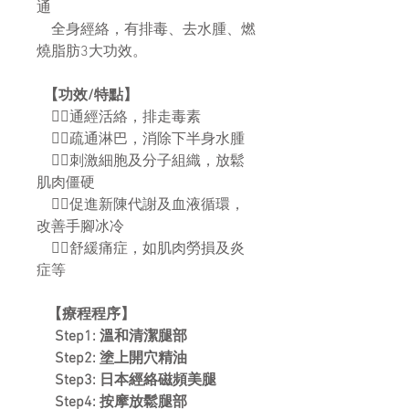
通
全身經絡，有排毒、去水腫、燃
燒脂肪3大功效。
【功效/特點】
👯‍♀通經活絡，排走毒素
👯‍♀疏通淋巴，消除下半身水腫
👯‍♀刺激細胞及分子組織，放鬆
肌肉僵硬
👯‍♀促進新陳代謝及血液循環，
改善手腳冰冷
👯‍♀舒緩痛症，如肌肉勞損及炎
症等
【療程程序】
Step1: 溫和清潔腿部
Step2: 塗上開穴精油
Step3: 日本經絡磁頻美腿
Step4: 按摩放鬆腿部